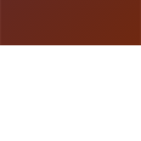
游戏详情
玩法介绍
极品采花郎这是1部由[Salamander Interactive]开发
商在2号上架steam平台 娱乐主打的是肝！还是肝！