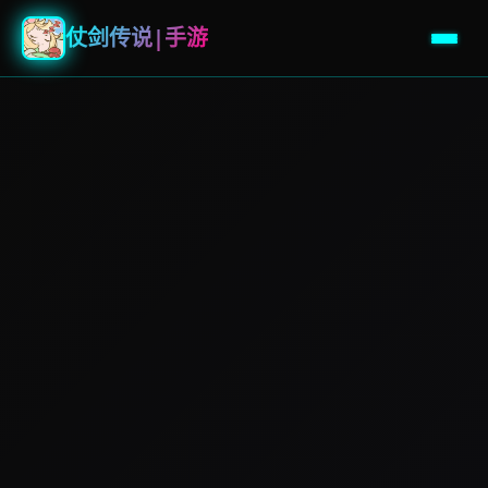
仗剑传说|手游