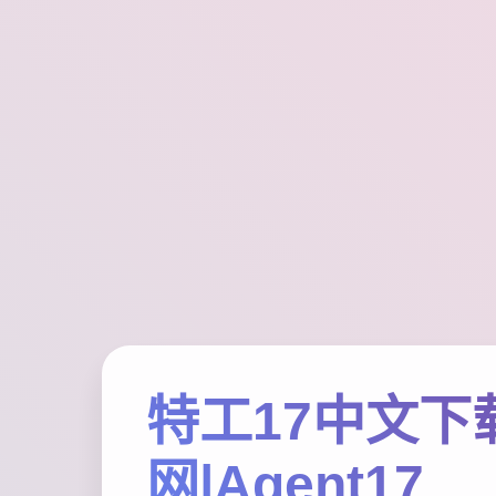
特工17中文下
网|Agent17