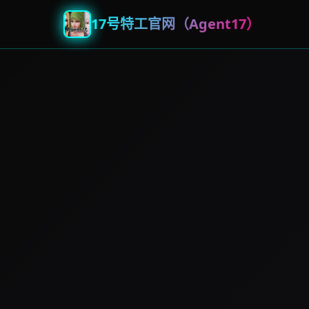
17号特工官网（Agent17）