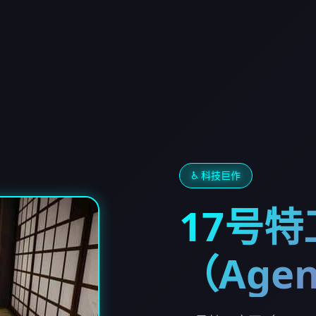
♿ 科技巨作
17号
（Agen