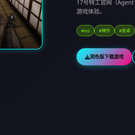
17号特工官网（Age
游戏体验。
#ios
#神作
#安卓
润色版下载游戏