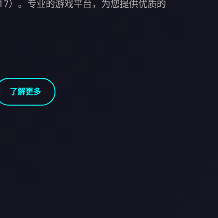
nt17）。专业的游戏平台，为您提供优质的
了解更多