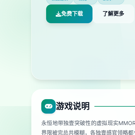
免费下载
了解更多
游戏说明
永恒地带独壹突破性的虚拟现实MMO
界限被完总共模糊，各独壹感官领略都