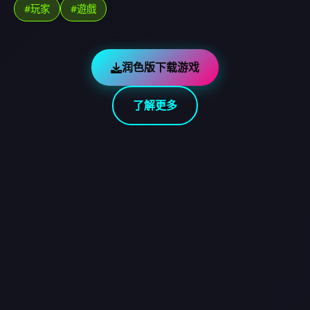
#玩家
#遊戲
润色版下载游戏
了解更多