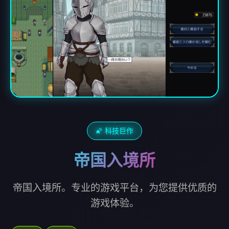
🌠 科技巨作
帝国入境所
帝国入境所。专业的游戏平台，为您提供优质的
游戏体验。