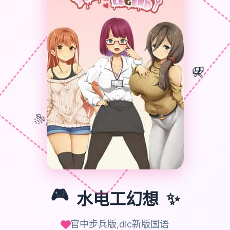
🎁
🎮
🎊
🎮
水电工幻想
✨
官中步兵版,dlc新版国语