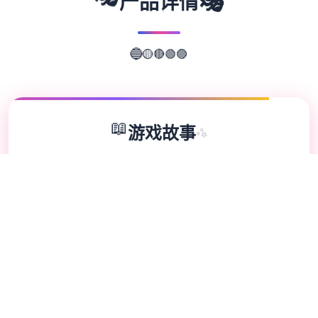
🎭
🎭
产品详情
🔴
🟡
🟢
🔵
🟣
📖
游戏故事
✨
水电工幻想单位扩展 DLC 第二弹！免费版畅
享完整新构成！终于——它来啦！ 感谢大家
如此耐心的等待。今天，我们终于要发布《水
电工幻想》的第二款 DLC 啦 相信不稀少朋友
早就猜出剪影中的单位是谁了吧？ 答案就
是……公会接待员与商店老板娘 叁位新单位的
解锁条件： 腐化所有女性单位。 将双生龙姐