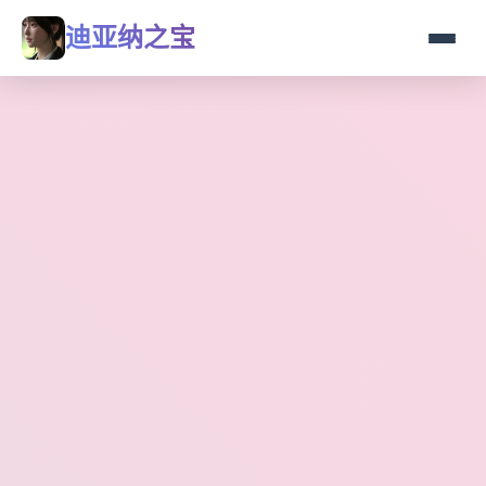
迪亚纳之宝