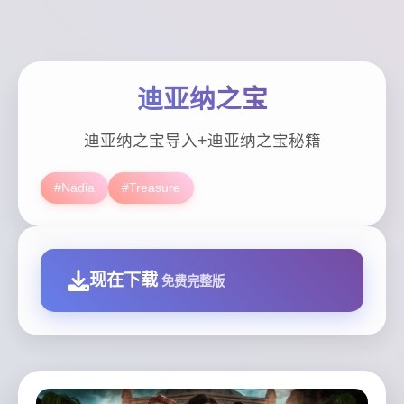
迪亚纳之宝
迪亚纳之宝导入+迪亚纳之宝秘籍
#Nadia
#Treasure
现在下载
免费完整版