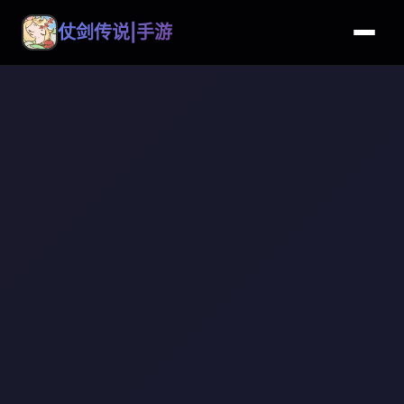
仗剑传说|手游