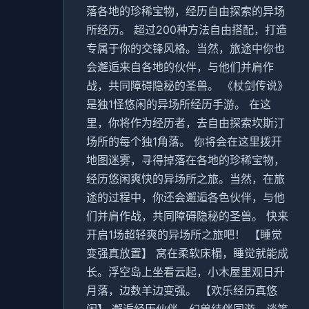
落各地的珍稀宝物，经历自由探索的异场
所经历。 超过200种方法自由搭配，打造
专属于你的交锋风格。当然，旅途中你也
会邂逅来自各地的伙伴，与他们并肩作
战，共同障碍隐秘的圣兽。 《杖剑传说》
是独1怪悠闲的异场所经历手游。 在这
里，你将作为经历者，去自由探索坎斯汀
场所的每个独1角落。 你将会在这里拨开
地图迷雾，寻得掉落在各地的珍稀宝物，
经历悠闲爽快的异场所之旅。当然，在旅
途的过程中，你还会邂逅各色伙伴，与他
们并肩作战，共同障碍隐秘的圣兽。 快来
开启1场超轻爽的异场所之旅吧！ 【睡觉
变强真放置】 窝在柔软床榻，睡觉就能成
长。浮空岛上坐看云起，小木屋里观日升
月落，边数羊边变强。 【欢乐经历真悠
闲】 邂逅经历伙伴，幻兽结伴同游。谈笑