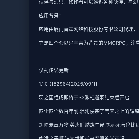
伙伴与幻兽：操作者可以邂逅各种伙伴，与幻
应用背景：
应用由厦门雷霆网络科技股份有限公司代理，于20
它是四个套以异宇宙为背景的MMORPG，注
仗剑传说更新
1.1.0 (152984)2025/09/11
羽之国组成即将于S2渊虹邂羽结束后开启!
四个四个数百年前,混沌侵袭了高天之上的辉
黑暗笼罩万物,英杰们燃烧生命,筑起无与伦比后
命运之子啊,请为世间带来希冀的光芒吧。