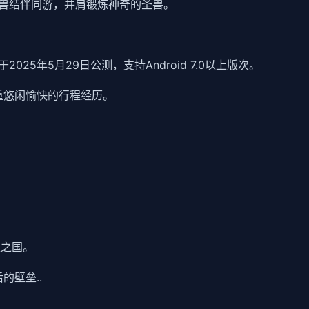
兽结伴同游，并肩锻炼神奇的圣兽。
25年5月29日公测，支持Android 7.0以上版次。
重悠闲愉快的行程经历。
煌之国。
的壁垒..