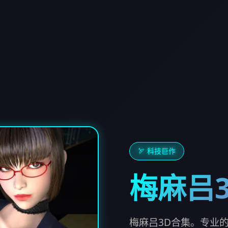
🏹 科技巨作
梅麻吕
梅麻吕3D合集。专业