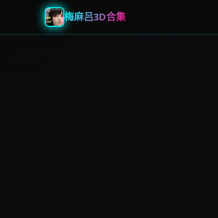
梅麻吕3D合集